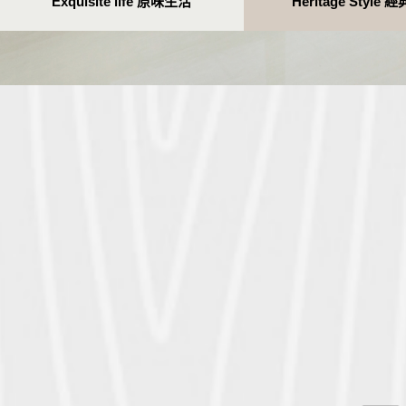
Exquisite life 原味生活
Heritage Style