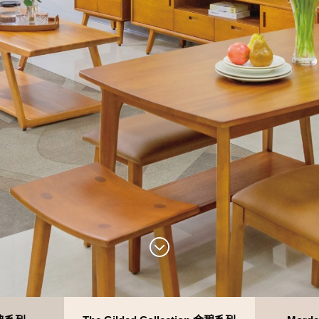
精選配件
想從風格找家具嗎?
想從空間找家具嗎?
STYLE
SPACE
搜尋離你最近的據點
台北民生店
About Us
News Events
Service