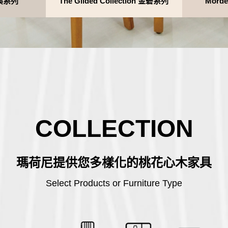
 經典系列
The Gilded Collection 金碧系列
Mord
Contact
Evaluation
FAQs
新北土城HOLA店
板橋南雅店
三重重新店
人才招募
隱私權政策
桃園中壢宜得利店
桃園南崁特力屋店
COLLECTION
桃園中壢SOGO元化店
瑪荷尼提供您多樣化的桃花心木家具
新竹大雅店
Select Products or Furniture Type
苗栗尚順店