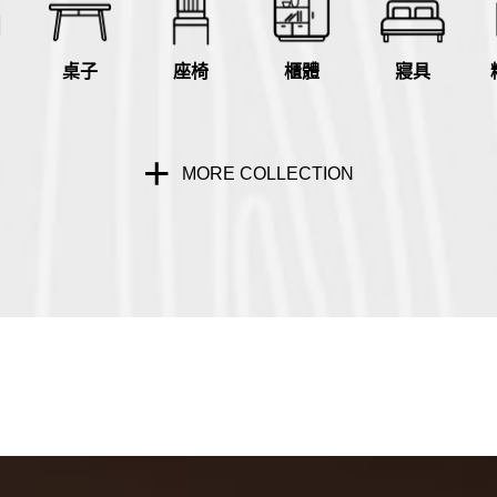
台中家樂店
桌子
座椅
櫃體
寢具
台中廣三SOGO
台中馥慶店
MORE COLLECTION
台南仁德店
台南頂美宜得利家居
高雄鳳仁暢貨中心(全台福利品最齊全)
高雄青年旗艦店
高雄民族店