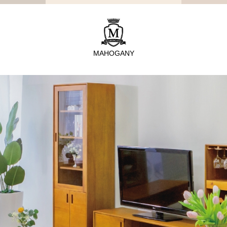
MAHOGANY
TYPE
從種類找家具
沙發
桌子
座椅
櫃體
寢具