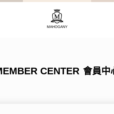
MAHOGANY
TYPE
從種類找家具
MEMBER CENTER
會員中
沙發
桌子
座椅
櫃體
寢具