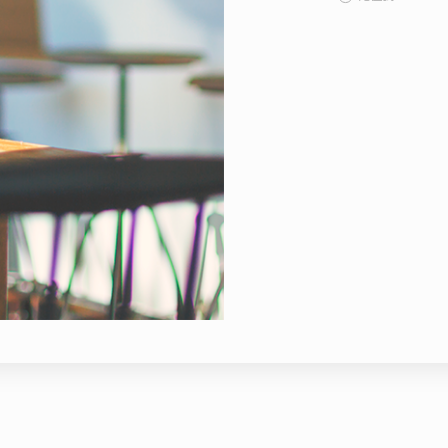
Contact
Evaluation
FAQs
新北土城HOLA店
板橋南雅店
三重重新店
人才招募
隱私權政策
桃園中壢宜得利店
桃園南崁特力屋店
桃園中壢SOGO元化店
新竹大雅店
苗栗尚順店