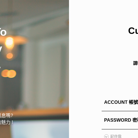
精選配件
To
C
y
想從風格找家具嗎?
想從空間找家具嗎?
STYLE
SPACE
請
尼
ACCOUNT 帳號
搜尋離你最近的據點
息嗎?
PASSWORD 
魅力 !
台北民生店
About Us
News Events
Service
記住我