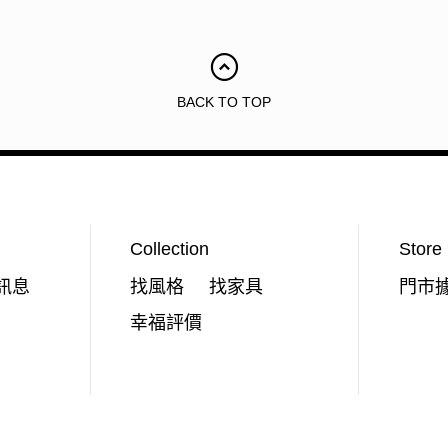
台中家樂店
台中廣三SOGO
BACK TO TOP
台中馥慶店
台南仁德店
Collection
Store
台南頂美宜得利家居
訊息
找風格
找家具
門市
高雄鳳仁暢貨中心(全台福利品最齊全)
幸福評價
高雄青年旗艦店
高雄民族店