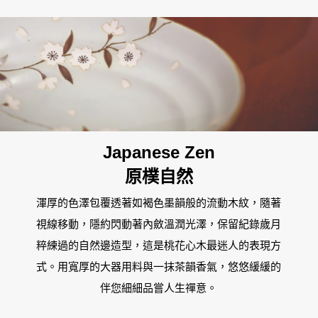
屏東新屏店
MOMO
Japanese Zen
原樸自然
渾厚的色澤包覆透著如褐色墨韻般的流動木紋，隨著
視線移動，隱約閃動著內斂溫潤光澤，保留紀錄歲月
粹練過的自然邊造型，這是桃花心木最迷人的表現方
式。用寬厚的大器用料與一抹茶韻香氣，悠悠緩緩的
伴您細細品嘗人生禪意。