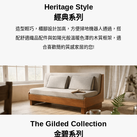
板橋南雅店
Heritage Style
經典系列
三重重新店
造型輕巧，櫃腳設計加高，方便掃地機器人通過，搭
人才招募
隱私權政策
桃園中壢宜得利店
配舒適織品配件與如陽光般溫暖色澤的木質框架，適
合喜歡簡約質感家居的您!
桃園南崁特力屋店
桃園中壢SOGO元化店
新竹大雅店
苗栗尚順店
The Gilded Collection
台中家樂店
金碧系列