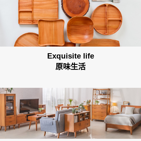
STYLE
想從空間找家具嗎?
SPACE
Exquisite life
原味生活
搜尋離你最近的據點
About Us
News Events
台北民生店
Service
Contact
新北土城HOLA店
Evaluation
FAQs