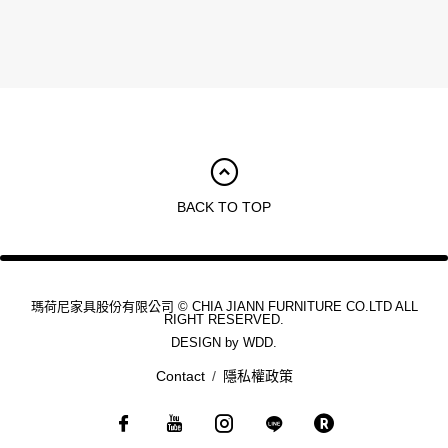
BACK TO TOP
瑪荷尼家具股份有限公司 © CHIA JIANN FURNITURE CO.LTD ALL
RIGHT RESERVED.
DESIGN by
WDD.
Contact
隱私權政策