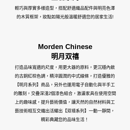
台中廣三SOGO
輕巧與厚實多樣造型，搭配舒適織品配件與明亮色澤
台中馥慶店
的木質框架，妝點如陽光般溫暖舒適您的居家生活!
台南仁德店
Morden Chinese
台南頂美宜得利家居
明月双禧
打造品味寬適的尺度，用更大器的原料，更沉穩內斂
高雄鳳仁暢貨中心(全台福利品最齊全)
的古銅紅棕色調，精淬圓潤的中式線條，打造優雅的
高雄青年旗艦店
【明月系列】商品，另外也運用電子自動化與半手工
的雕刻，交疊深淺2個漆色組合，激盪家具在使用空間
高雄民族店
上的趣味感，提升藝術價值，讓天然的自然材料與工
藝技術相互交織出活耀出【双禧系列】一動一靜間，
高雄夢時代店
精彩典藏您的品味生活！
漢神巨蛋店