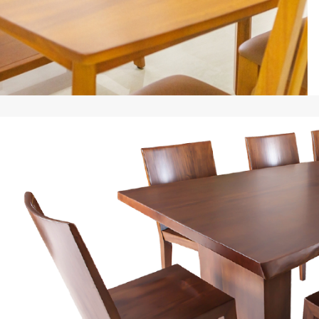
台中家樂店
台中廣三SOGO
台中馥慶店
台南仁德店
台南頂美宜得利家居
高雄鳳仁暢貨中心(全台福利品最齊全)
高雄青年旗艦店
高雄民族店