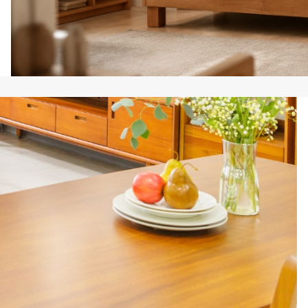
Contact
Evaluation
FAQs
新北土城HOLA店
板橋南雅店
三重重新店
人才招募
隱私權政策
桃園中壢宜得利店
桃園南崁特力屋店
桃園中壢SOGO元化店
新竹大雅店
苗栗尚順店