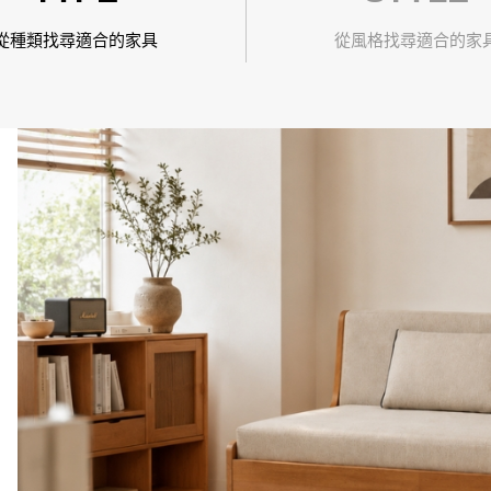
精選配件
從種類找尋適合的家具
從風格找尋適合的家
想從風格找家具嗎?
想從空間找家具嗎?
STYLE
SPACE
搜尋離你最近的據點
台北民生店
About Us
News Events
Service