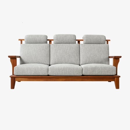
台中廣三SOGO
台中馥慶店
台南仁德店
台南頂美宜得利家居
高雄鳳仁暢貨中心(全台福利品最齊全)
高雄青年旗艦店
高雄民族店
高雄夢時代店