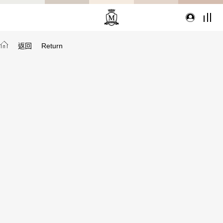
返回
Return
TYPE
從種類找家具
沙發
桌子
座椅
櫃體
寢具
精選配件