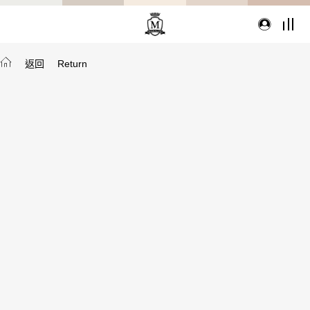
返回
Return
TYPE
從種類找家具
沙發
桌子
座椅
櫃體
寢具
精選配件