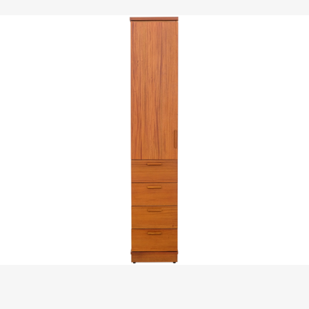
Evaluation
FAQs
板橋南雅店
三重重新店
人才招募
隱私權政策
桃園中壢宜得利店
桃園南崁特力屋店
桃園中壢SOGO元化店
新竹大雅店
苗栗尚順店
台中家樂店