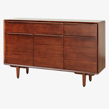
Evaluation
FAQs
板橋南雅店
三重重新店
人才招募
隱私權政策
桃園中壢宜得利店
桃園南崁特力屋店
桃園中壢SOGO元化店
新竹大雅店
苗栗尚順店
台中家樂店