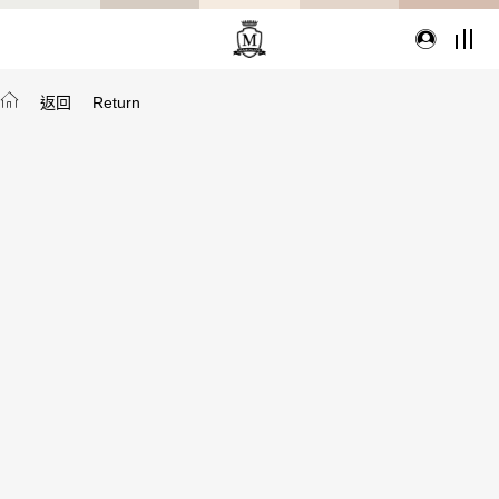
返回
Return
TYPE
從種類找家具
沙發
桌子
座椅
櫃體
寢具
精選配件