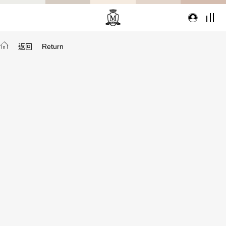
返回
Return
TYPE
從種類找家具
沙發
桌子
座椅
櫃體
寢具
精選配件