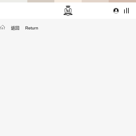
返回
Return
TYPE
從種類找家具
沙發
桌子
座椅
櫃體
寢具
精選配件