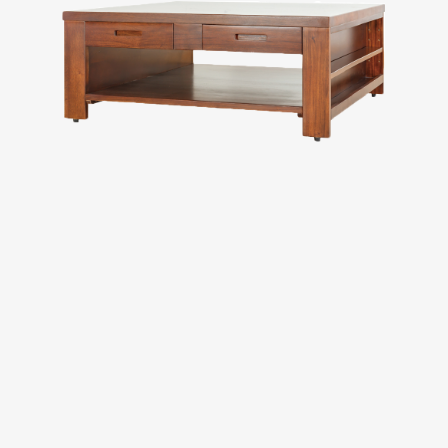
Evaluation
FAQs
板橋南雅店
三重重新店
人才招募
隱私權政策
桃園中壢宜得利店
桃園南崁特力屋店
桃園中壢SOGO元化店
新竹大雅店
苗栗尚順店
台中家樂店