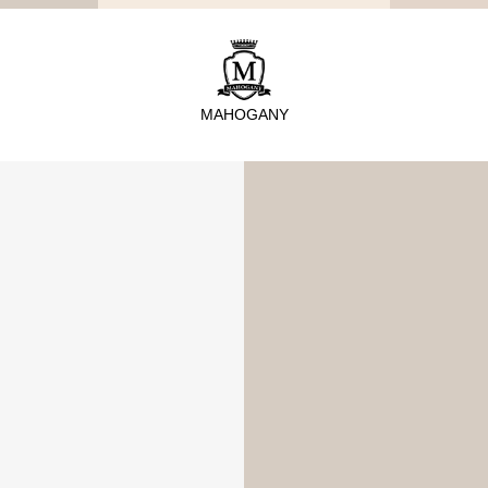
TYPE
從種類找家具
MAHOGANY
沙發
桌子
座椅
櫃體
寢具
精選配件