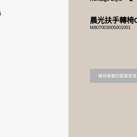
晨光扶手轉椅G
M807003005001001
擁有專屬的客製家具