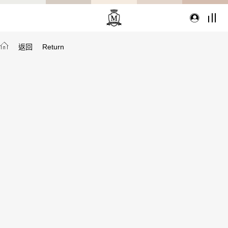
返回
Return
TYPE
從種類找家具
沙發
桌子
座椅
櫃體
寢具
精選配件