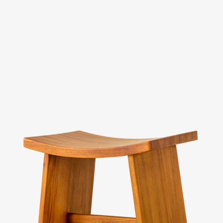
Evaluation
FAQs
板橋南雅店
三重重新店
人才招募
隱私權政策
桃園中壢宜得利店
桃園南崁特力屋店
桃園中壢SOGO元化店
新竹大雅店
苗栗尚順店
台中家樂店