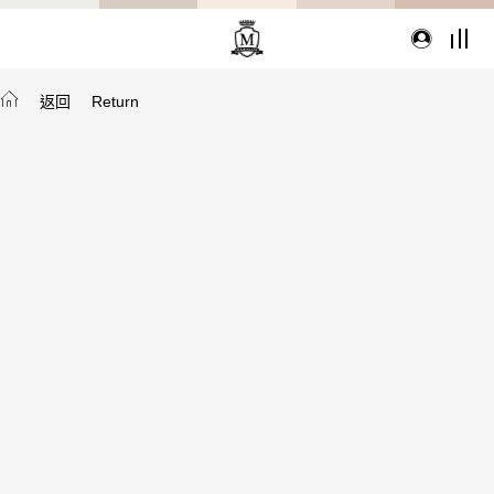
返回
Return
TYPE
從種類找家具
沙發
桌子
座椅
櫃體
寢具
精選配件