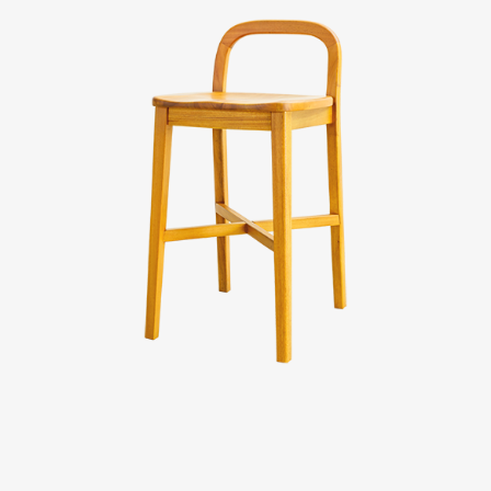
Evaluation
FAQs
板橋南雅店
三重重新店
人才招募
隱私權政策
桃園中壢宜得利店
桃園南崁特力屋店
桃園中壢SOGO元化店
新竹大雅店
苗栗尚順店
台中家樂店