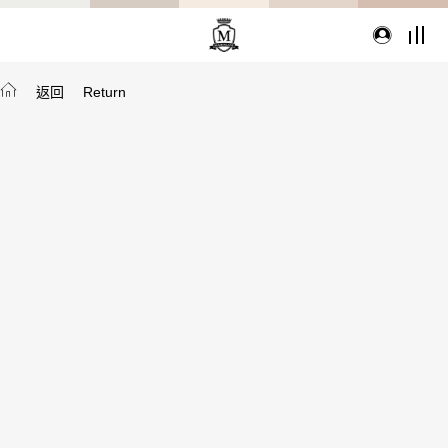
返回
Return
TYPE
從種類找家具
沙發
桌子
座椅
櫃體
寢具
精選配件