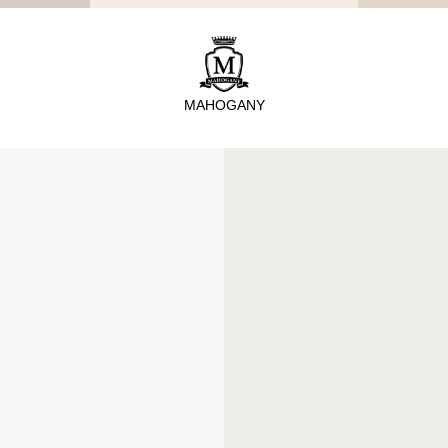
TYPE
從種類找家具
MAHOGANY
沙發
桌子
座椅
櫃體
寢具
精選配件