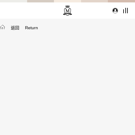
返回
Return
TYPE
從種類找家具
沙發
桌子
座椅
櫃體
寢具
精選配件