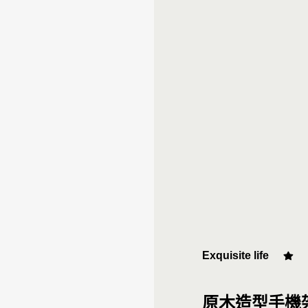
台中馥慶店
台南仁德店
台南頂美宜得利家居
高雄鳳仁暢貨中心(全台福利品最齊全)
高雄青年旗艦店
高雄民族店
高雄夢時代店
Exquisite life
漢神巨蛋店
原木造型手機