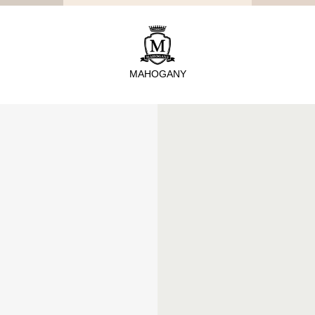
TYPE
從種類找家具
MAHOGANY
沙發
桌子
座椅
櫃體
寢具
精選配件